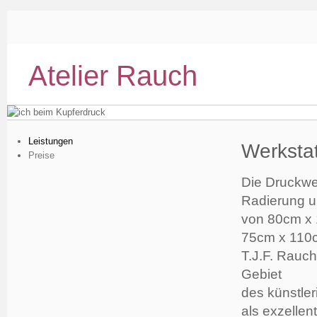
Atelier Rauch
Leistungen
Werkstat
Preise
Die Druckwer
Radierung un
von 80cm x 
75cm x 110
T.J.F. Rauch
Gebiet
des künstle
als exzellen